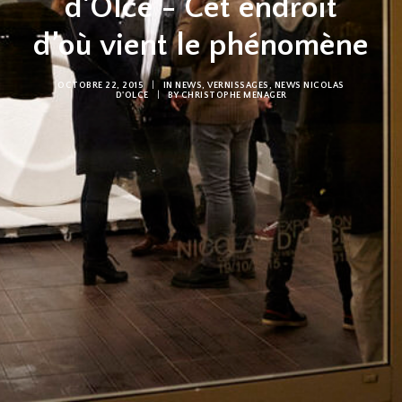
d'Olce - Cet endroit
d’où vient le phénomène
OCTOBRE 22, 2015
|
IN
NEWS
,
VERNISSAGES
,
NEWS NICOLAS
D'OLCE
|
BY
CHRISTOPHE MENAGER