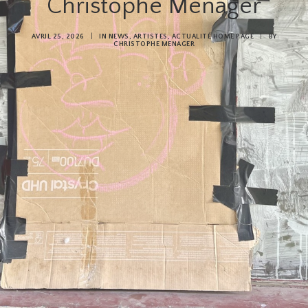
Christophe Menager
AVRIL 25, 2026
|
IN
NEWS
,
ARTISTES
,
ACTUALITÉ HOME PAGE
|
BY
CHRISTOPHE MENAGER