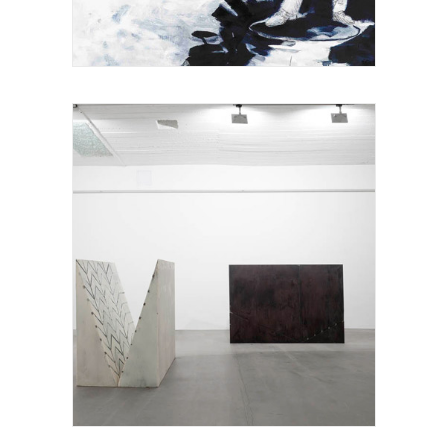
Manuel Güdel, Sans titre
STEFAN PAPCO c/oZahorian & Van Espen,
Cardinality