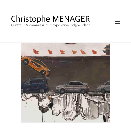
SHOP
Li XIANGYANG, Visionerea Art Space, Fly
Power
RECHERCHE