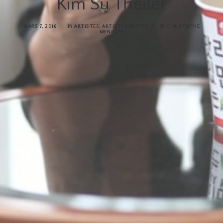
Kim Su Theiler
MARS 7, 2016
|
IN
ARTISTES
,
ARTISTES INVITÉS
|
BY
CHRISTOPHE
MENAGER