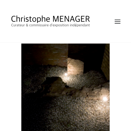
YANN TOMA Inondazione, 2007 30 000
ampoules Osram, fil de cuivre,
SHOP
mécanismes électroniques Dimensions :
200 m² ca Palazzo Farnese, Rome.
Collection du Fonds National d'art
contemporain (FNAC) Courtesy Galerie
RECHERCHE
Patricia Dorfmann, Paris