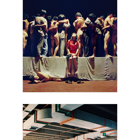
Gao Brothers, 20 people hired to hug,
image courtesy artists