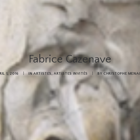
Fabrice Cazenave
IL 1, 2016
|
IN
ARTISTES
,
ARTISTES INVITÉS
|
BY
CHRISTOPHE MENA