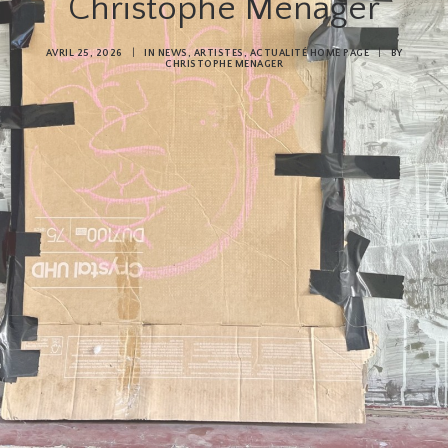
Christophe Menager
AVRIL 25, 2026
|
IN
NEWS
,
ARTISTES
,
ACTUALITÉ HOME PAGE
|
BY
CHRISTOPHE MENAGER